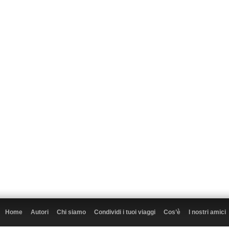
Home
Autori
Chi siamo
Condividi i tuoi viaggi
Cos’è
I nostri amici