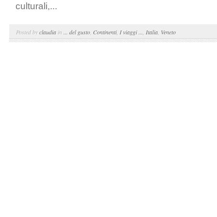
culturali,...
Posted by
claudia
in
... del gusto
,
Continenti
,
I viaggi ...
,
Italia
,
Veneto