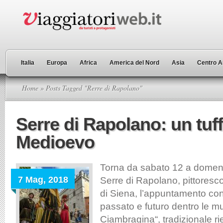
Italia
Europa
Africa
America del Nord
Asia
Centro A
Home
» Posts Tagged "Rerre di Rapolano"
Serre di Rapolano: un tuff
Medioevo
Torna da sabato 12 a domen
7 Mag, 2018
Serre di Rapolano, pittoresco
di Siena, l’appuntamento co
passato e futuro dentro le m
Ciambragina“, tradizionale r