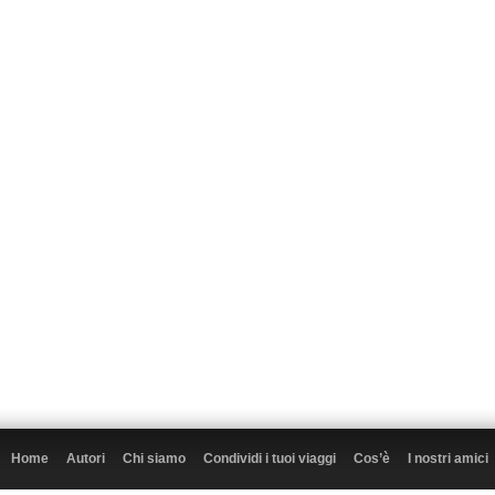
Home
Autori
Chi siamo
Condividi i tuoi viaggi
Cos’è
I nostri amici