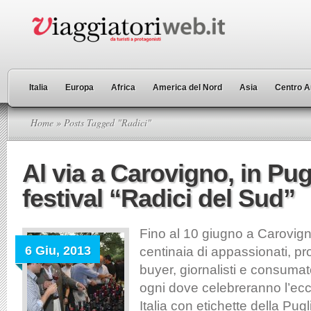
Italia
Europa
Africa
America del Nord
Asia
Centro A
Home
» Posts Tagged "Radici"
Al via a Carovigno, in Pugl
festival “Radici del Sud”
Fino al 10 giugno a Carovigno
6 Giu, 2013
centinaia di appassionati, pro
buyer, giornalisti e consumat
ogni dove celebreranno l’ec
Italia con etichette della Pugl