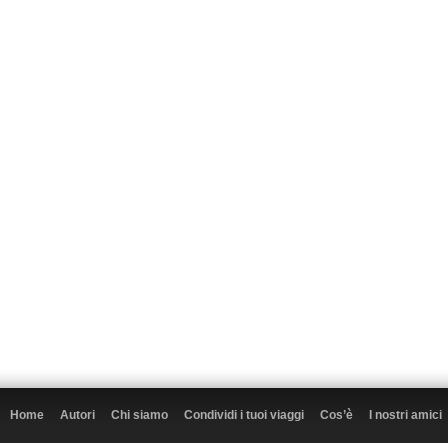
Home
Autori
Chi siamo
Condividi i tuoi viaggi
Cos’è
I nostri amici