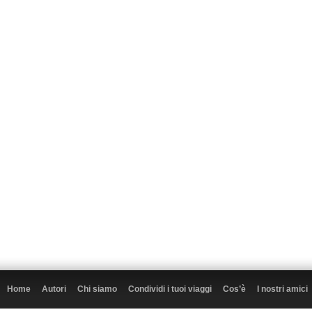
Home
Autori
Chi siamo
Condividi i tuoi viaggi
Cos’è
I nostri amici