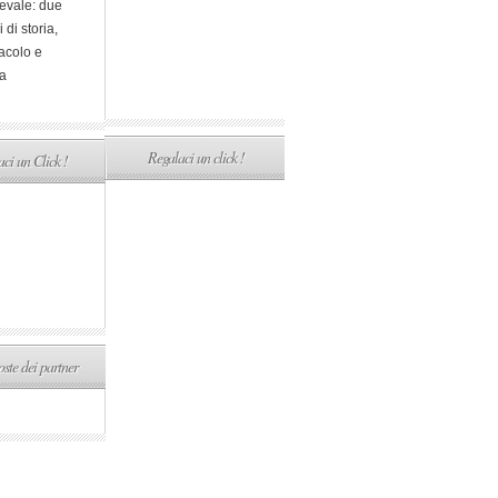
evale: due
i di storia,
acolo e
a
Regalaci un click !
ci un Click !
ste dei partner