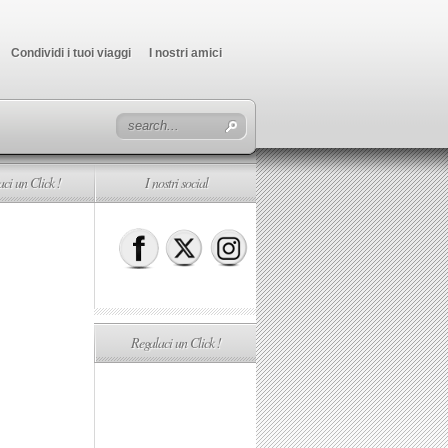
Condividi i tuoi viaggi
I nostri amici
ci un Click !
I nostri social
Regalaci un Click !