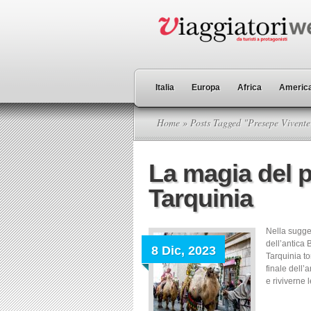
Italia
Europa
Africa
America
Home
» Posts Tagged "Presepe Vivente
La magia del p
Tarquinia
Nella sugge
dell’antica 
8 Dic, 2023
Tarquinia to
finale dell’
e riviverne 