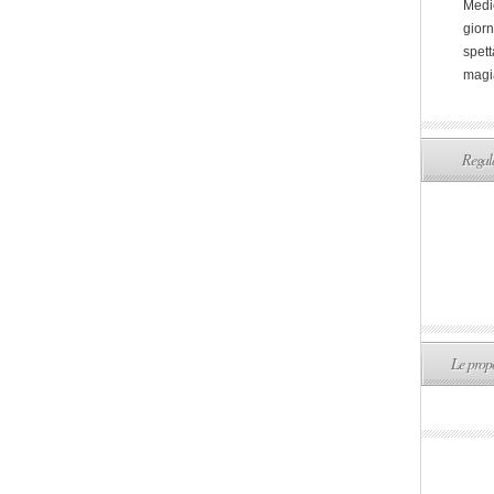
Medi
giorn
spett
magi
Regala
Le propo