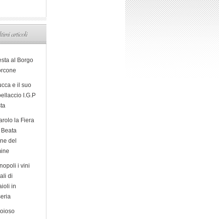
ltimi articoli
esta al Borgo
orcone
cca e il suo
ellaccio I.G.P
sta
arolo la Fiera
a Beata
ine del
ine
opoli i vini
ali di
ioli in
eria
ioioso