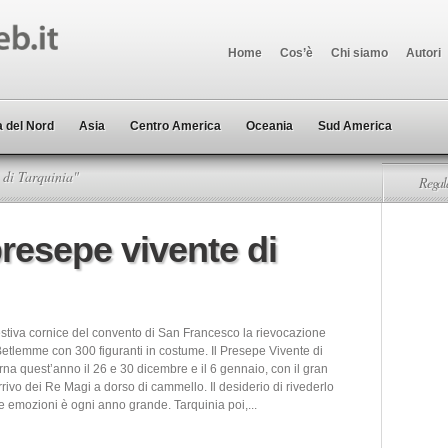
Home
Cos’è
Chi siamo
Autori
 del Nord
Asia
Centro America
Oceania
Sud America
 di Tarquinia"
Regala
resepe vivente di
stiva cornice del convento di San Francesco la rievocazione
Betlemme con 300 figuranti in costume. Il Presepe Vivente di
rna quest’anno il 26 e 30 dicembre e il 6 gennaio, con il gran
arrivo dei Re Magi a dorso di cammello. Il desiderio di rivederlo
le emozioni è ogni anno grande. Tarquinia poi,...