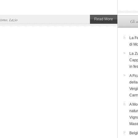
Read More
rismo
,
Lazio
Gli u
La F
di M
La Zu
Capp
in fe
A Fic
dell
Verg
Carm
A Mon
natur
Vigna
Mass
Belg