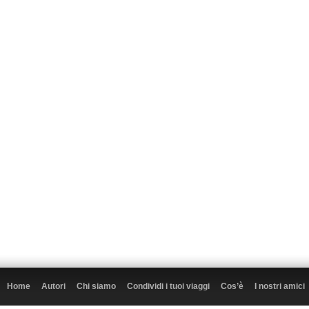
Home
Autori
Chi siamo
Condividi i tuoi viaggi
Cos’è
I nostri amici