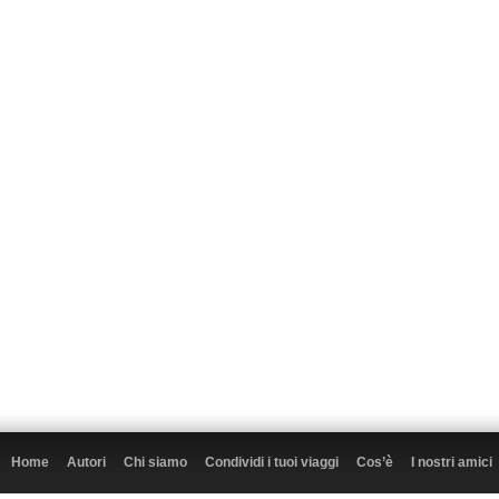
Home
Autori
Chi siamo
Condividi i tuoi viaggi
Cos’è
I nostri amici