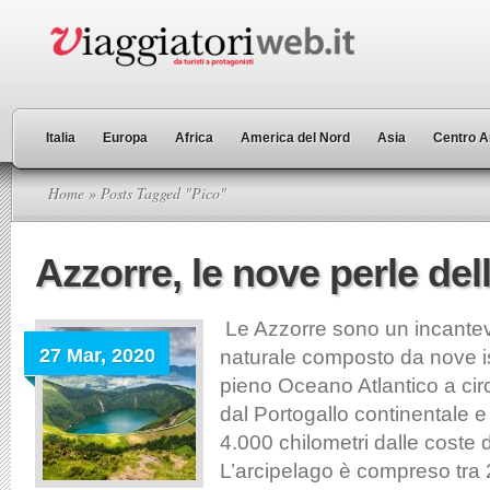
Italia
Europa
Africa
America del Nord
Asia
Centro A
Home
» Posts Tagged "Pico"
Azzorre, le nove perle del
Le Azzorre sono un incante
27 Mar, 2020
naturale composto da nove i
pieno Oceano Atlantico a cir
dal Portogallo continentale 
4.000 chilometri dalle coste
L’arcipelago è compreso tra 