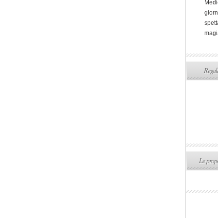
Medi
giorn
spett
magi
Regala
Le propo