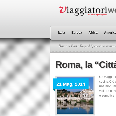
Italia
Europa
Africa
America
Home
» Posts Tagged "pecorino roman
Roma, la “Citt
Un viaggio a
cucina Ciò c
21 Mag, 2014
una monumen
visitare o ri
è semplice, 