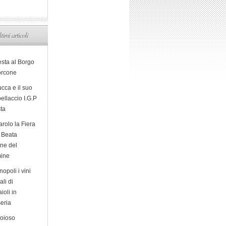
ltimi articoli
esta al Borgo
orcone
cca e il suo
ellaccio I.G.P
sta
arolo la Fiera
a Beata
ine del
ine
opoli i vini
ali di
ioli in
eria
ioioso