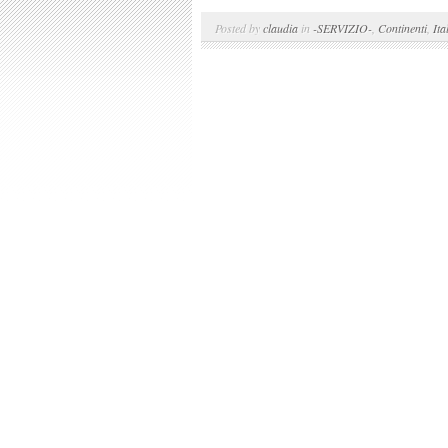
Posted by
claudia
in
-SERVIZIO-
,
Continenti
,
Ita