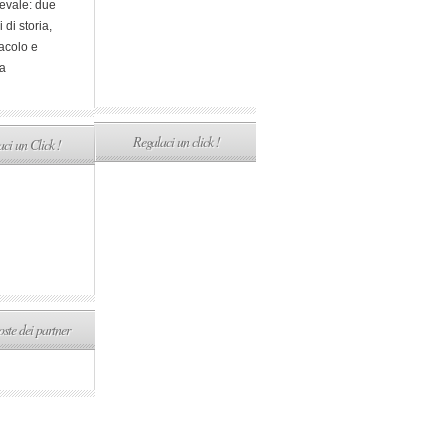
evale: due
i di storia,
acolo e
a
Regalaci un click !
ci un Click !
ste dei partner