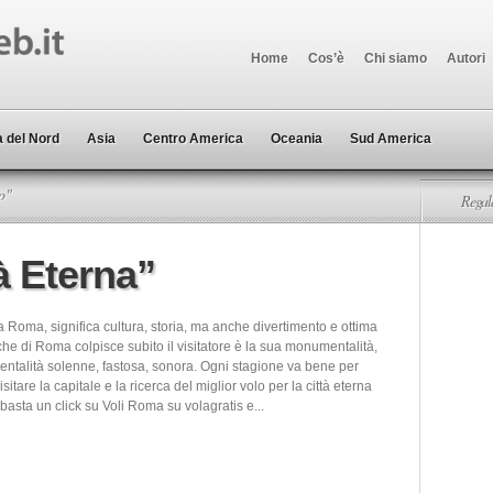
Home
Cos’è
Chi siamo
Autori
 del Nord
Asia
Centro America
Oceania
Sud America
o"
Regala
à Eterna”
 Roma, significa cultura, storia, ma anche divertimento e ottima
he di Roma colpisce subito il visitatore è la sua monumentalità,
talità solenne, fastosa, sonora. Ogni stagione va bene per
visitare la capitale e la ricerca del miglior volo per la città eterna
basta un click su Voli Roma su volagratis e...