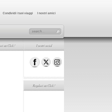
Condividi i tuoi viaggi
I nostri amici
ci un Click !
I nostri social
Regalaci un Click !