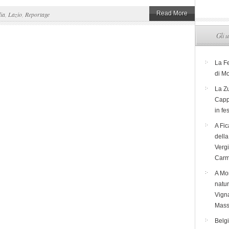
Read More
lia
,
Lazio
,
Reportage
Gli u
La F
di M
La Zu
Capp
in fe
A Fic
dell
Verg
Carm
A Mon
natur
Vigna
Mass
Belg