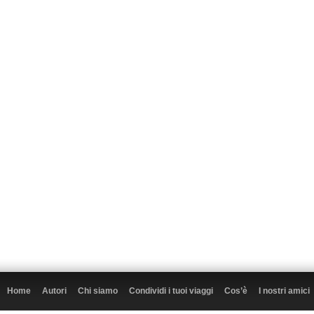
Home
Autori
Chi siamo
Condividi i tuoi viaggi
Cos’è
I nostri amici