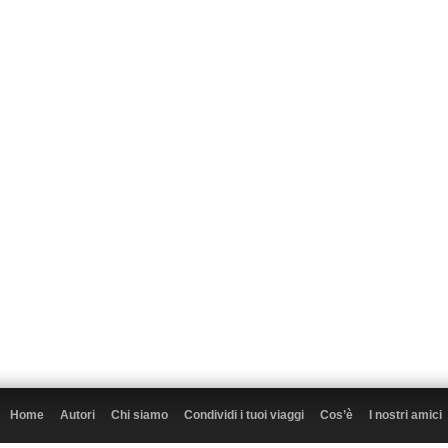
Home
Autori
Chi siamo
Condividi i tuoi viaggi
Cos’è
I nostri amici