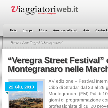
Italia
Europa
Africa
America del Nord
Asia
Centro A
Home
» Posts Tagged "Montegranaro"
“Veregra Street Festival” 
Montegranaro nelle Marc
XV edizione – Festival Intern
22 Giu, 2013
Cibo di Strada” dal 23 al 29 
Montegranaro (FM) Più di 100
giorni di programmazione c
professioniste di cui 20 prove