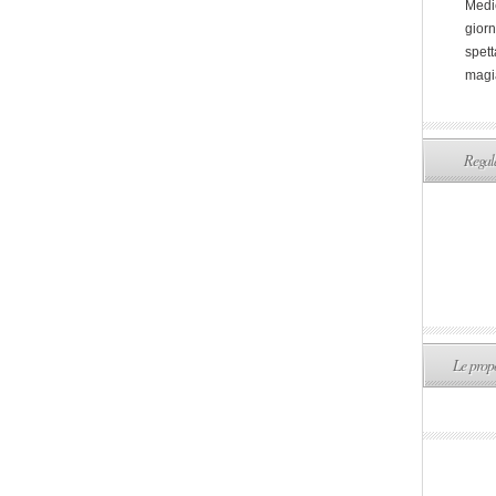
Medi
giorn
spett
magi
Regala
Le propo