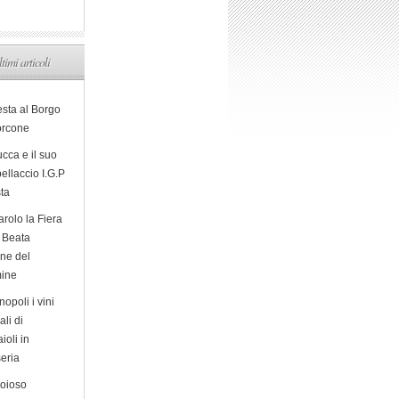
ltimi articoli
esta al Borgo
orcone
cca e il suo
ellaccio I.G.P
sta
arolo la Fiera
a Beata
ine del
ine
opoli i vini
ali di
ioli in
eria
ioioso