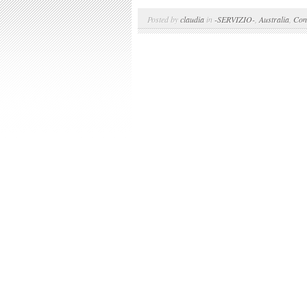
Posted by
claudia
in
-SERVIZIO-
,
Australia
,
Cont