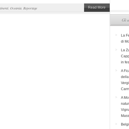
Read More
inenti
,
Oceania
,
Reportage
Gli u
La F
di M
La Zu
Capp
in fe
A Fic
dell
Verg
Carm
A Mon
natur
Vigna
Mass
Belg