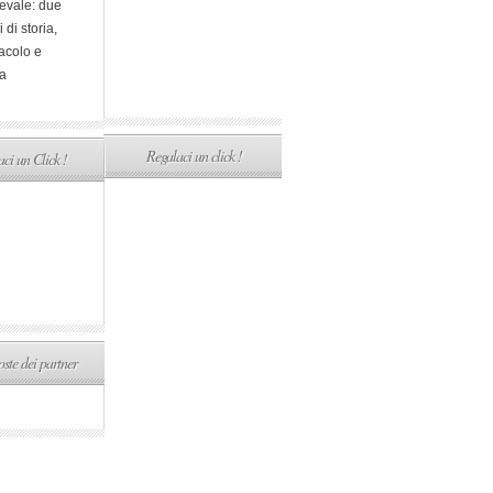
evale: due
i di storia,
acolo e
a
Regalaci un click !
ci un Click !
ste dei partner