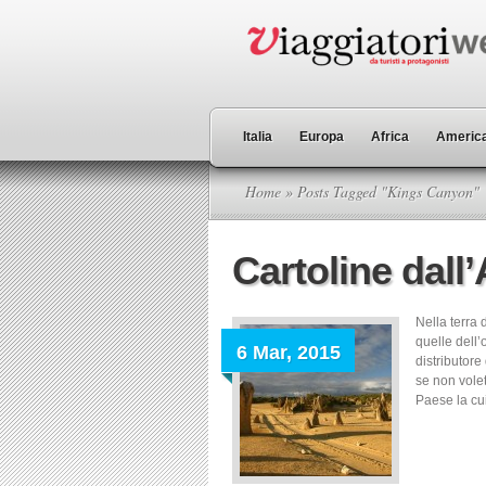
Italia
Europa
Africa
America
Home
» Posts Tagged "Kings Canyon"
Cartoline dall’
Nella terra 
quelle dell’
6 Mar, 2015
distributore
se non vole
Paese la cui