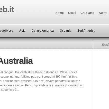
Home
Cos’è
Chi siamo
Autori
 del Nord
Asia
Centro America
Oceania
Sud America
Regala
Australia
dei canguri. Da Perth all’Outback, dall’onda di Wave Rock a
oceano Indiano. “Ultimo pub per i prossimi 897 Km”, “ultimo
 di benzina per i prossimi 645 Km”, ovvero portatevi le taniche
te restare a secco ! Per comprendere le immense distanze di un
 superficie è...