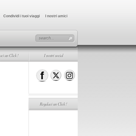
Condividi i tuoi viaggi
I nostri amici
ci un Click !
I nostri social
Regalaci un Click !