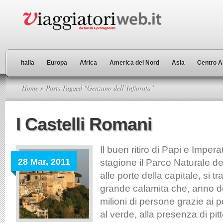
Italia
Europa
Africa
America del Nord
Asia
Centro A
Home
» Posts Tagged "Genzano dell’Infiorata"
I Castelli Romani
Il buen ritiro di Papi e Impera
28 Mar, 2011
stagione il Parco Naturale de
alle porte della capitale, si t
grande calamita che, anno do
milioni di persone grazie ai pe
al verde, alla presenza di pit