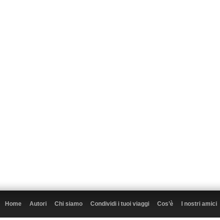
Home
Autori
Chi siamo
Condividi i tuoi viaggi
Cos’è
I nostri amici