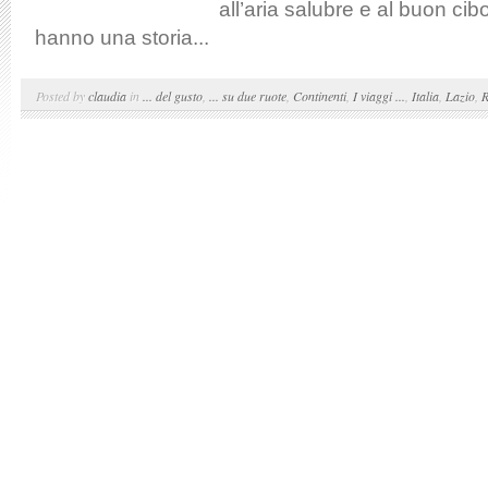
all’aria salubre e al buon cib
hanno una storia...
Posted by
claudia
in
... del gusto
,
... su due ruote
,
Continenti
,
I viaggi ...
,
Italia
,
Lazio
,
R