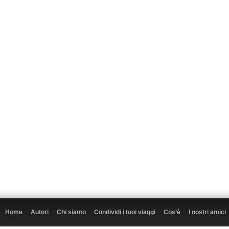
Home
Autori
Chi siamo
Condividi i tuoi viaggi
Cos’è
I nostri amici