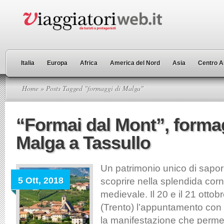
Italia
Europa
Africa
America del Nord
Asia
Centro A
Home
» Posts Tagged "formaggi di Malga"
“Formai dal Mont”, forma
Malga a Tassullo
Un patrimonio unico di sapor
5 Ott, 2018
scoprire nella splendida corn
medievale. Il 20 e il 21 ottob
(Trento) l’appuntamento con 
la manifestazione che permette