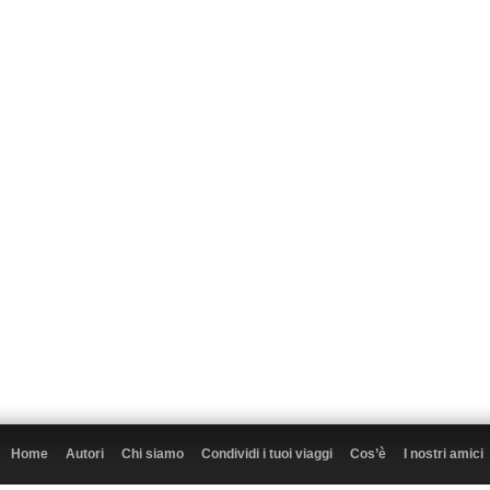
Home
Autori
Chi siamo
Condividi i tuoi viaggi
Cos’è
I nostri amici