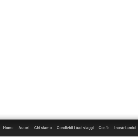
Home
Autori
Chi siamo
Condividi i tuoi viaggi
Cos’è
I nostri amici