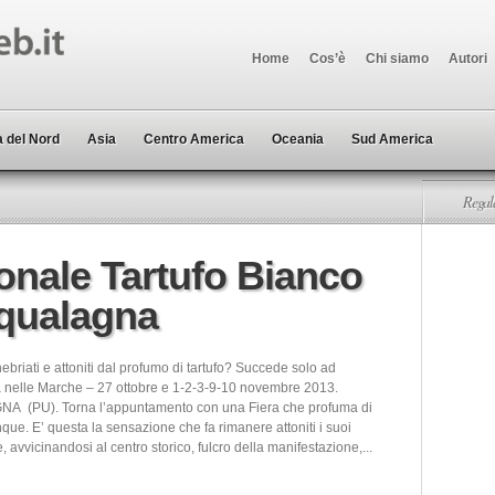
Home
Cos’è
Chi siamo
Autori
 del Nord
Asia
Centro America
Oceania
Sud America
Regala
onale Tartufo Bianco
cqualagna
briati e attoniti dal profumo di tartufo? Succede solo ad
nelle Marche – 27 ottobre e 1-2-3-9-10 novembre 2013.
 (PU). Torna l’appuntamento con una Fiera che profuma di
nque. E’ questa la sensazione che fa rimanere attoniti i suoi
he, avvicinandosi al centro storico, fulcro della manifestazione,...