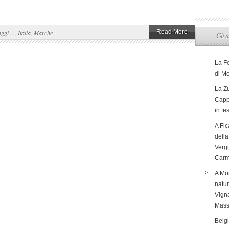
Read More
aggi ...
,
Italia
,
Marche
Gli u
La F
di M
La Zu
Capp
in fe
A Fic
dell
Verg
Carm
A Mon
natur
Vigna
Mass
Belg