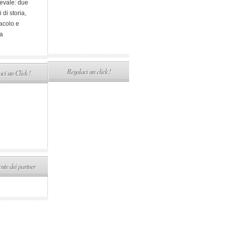
evale: due
i di storia,
acolo e
a
Regalaci un click !
ci un Click !
ste dei partner