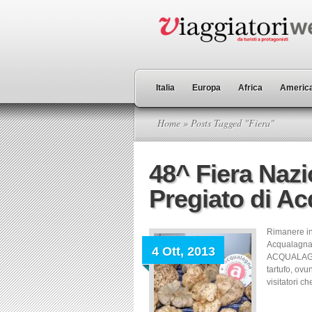
Italia
Europa
Africa
America
Home
» Posts Tagged "Fiera"
48^ Fiera Nazi
Pregiato di A
Rimanere ine
Acqualagna 
4 Ott, 2013
ACQUALAGNA
tartufo, ovu
visitatori c