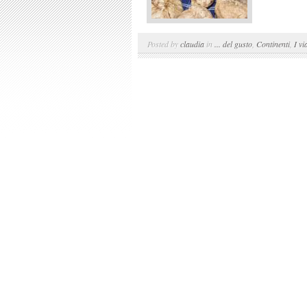
Posted by
claudia
in
... del gusto
,
Continenti
,
I vi