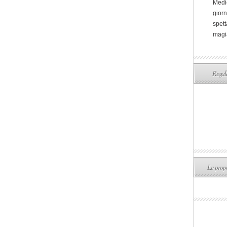
Medi
giorn
spett
magi
Regala
Le propo