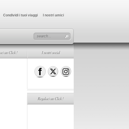
Condividi i tuoi viaggi
I nostri amici
ci un Click !
I nostri social
Regalaci un Click !