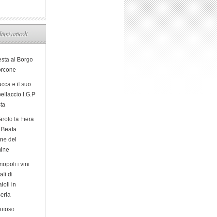
ltimi articoli
esta al Borgo
orcone
cca e il suo
ellaccio I.G.P
sta
arolo la Fiera
a Beata
ine del
ine
opoli i vini
ali di
ioli in
eria
ioioso