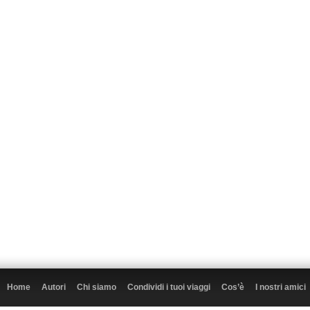
Home
Autori
Chi siamo
Condividi i tuoi viaggi
Cos’è
I nostri amici