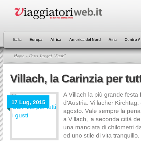
Italia
Europa
Africa
America del Nord
Asia
Centro A
Home
» Posts Tagged "Faak"
Villach, la Carinzia per tutt
A Villach la più grande festa f
17 Lug, 2015
d’Austria: Villacher Kirchtag, 
agosto. Vale sempre la pena
a Villach, la seconda città de
una manciata di chilometri da
ed uno stile di vita tranquillo