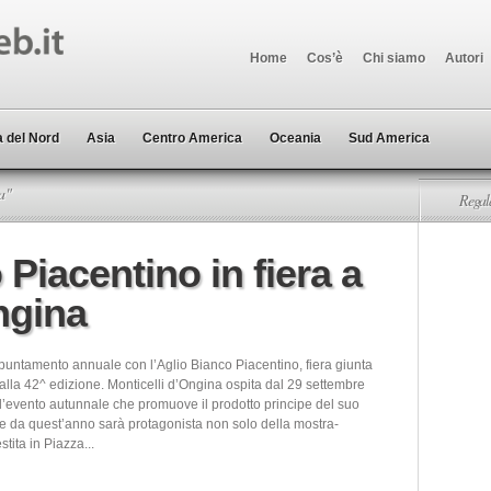
Home
Cos’è
Chi siamo
Autori
 del Nord
Asia
Centro America
Oceania
Sud America
a"
Regala
 Piacentino in fiera a
ngina
ppuntamento annuale con l’Aglio Bianco Piacentino, fiera giunta
alla 42^ edizione. Monticelli d’Ongina ospita dal 29 settembre
 l’evento autunnale che promuove il prodotto principe del suo
che da quest’anno sarà protagonista non solo della mostra-
stita in Piazza...