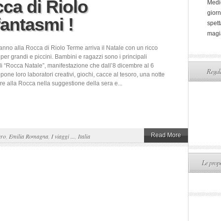
cca di Riolo
Medi
giorn
fantasmi !
spett
magi
nno alla Rocca di Riolo Terme arriva il Natale con un ricco
er grandi e piccini. Bambini e ragazzi sono i principali
di “Rocca Natale”, manifestazione che dall’8 dicembre al 6
Regala
one loro laboratori creativi, giochi, cacce al tesoro, una notte
re alla Rocca nella suggestione della sera e...
Read More
ero
,
Emilia Romagna
,
I viaggi ...
,
Italia
Le propo