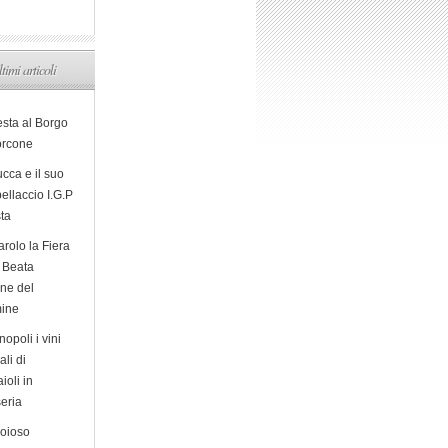
ltimi articoli
esta al Borgo
orcone
cca e il suo
ellaccio I.G.P
sta
arolo la Fiera
a Beata
ine del
ine
opoli i vini
ali di
ioli in
eria
ioioso