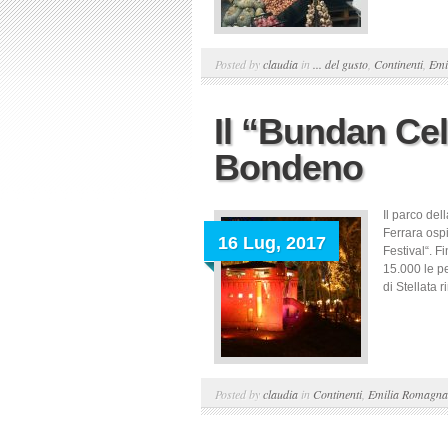
Posted by
claudia
in
... del gusto
,
Continenti
,
Emi
Il “Bundan Celt
Bondeno
Il parco del
Ferrara ospi
16 Lug, 2017
Festival“. F
15.000 le p
di Stellata 
Posted by
claudia
in
Continenti
,
Emilia Romagna