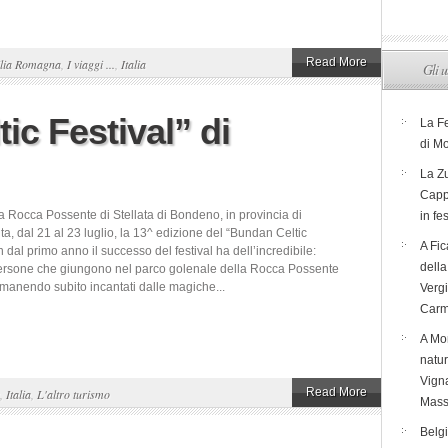
Read More
lia Romagna
,
I viaggi ...
,
Italia
Gli u
ic Festival” di
La F
di M
La Zu
Capp
la Rocca Possente di Stellata di Bondeno, in provincia di
in fe
ta, dal 21 al 23 luglio, la 13^ edizione del “Bundan Celtic
A Fic
in dal primo anno il successo del festival ha dell’incredibile:
dell
ersone che giungono nel parco golenale della Rocca Possente
rimanendo subito incantati dalle magiche...
Verg
Carm
A Mon
natur
Vigna
Read More
,
Italia
,
L'altro turismo
Mass
Belg