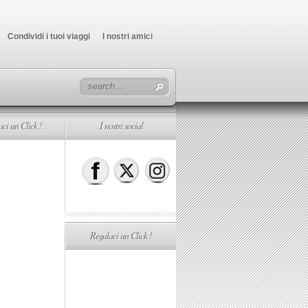
Condividi i tuoi viaggi
I nostri amici
ci un Click !
I nostri social
Regalaci un Click !