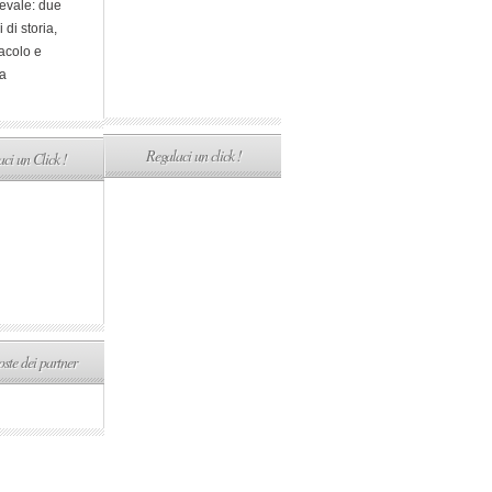
evale: due
i di storia,
acolo e
a
Regalaci un click !
ci un Click !
ste dei partner