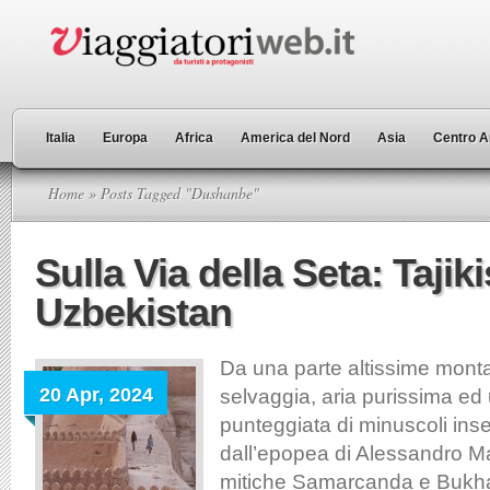
Italia
Europa
Africa
America del Nord
Asia
Centro A
Home
» Posts Tagged "Dushanbe"
Sulla Via della Seta: Tajik
Uzbekistan
Da una parte altissime mont
20 Apr, 2024
selvaggia, aria purissima ed 
punteggiata di minuscoli in
dall’epopea di Alessandro Mag
mitiche Samarcanda e Bukhara