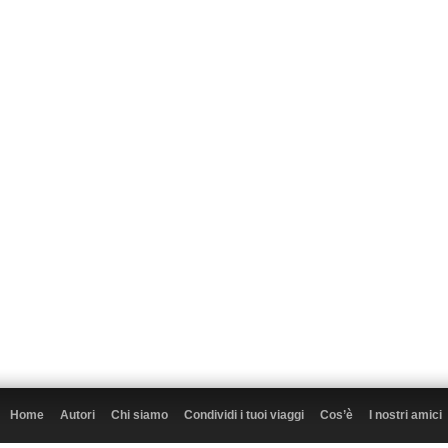
Home
Autori
Chi siamo
Condividi i tuoi viaggi
Cos’è
I nostri amici