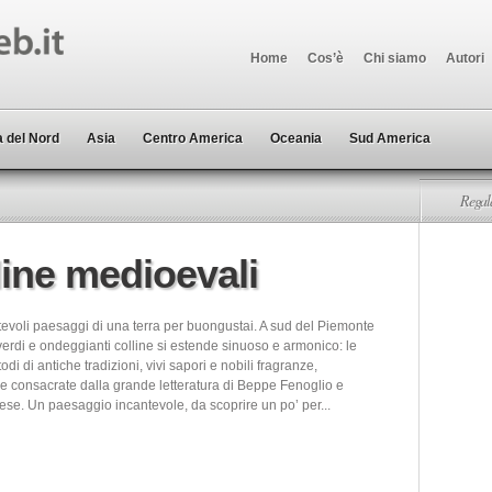
Home
Cos’è
Chi siamo
Autori
 del Nord
Asia
Centro America
Oceania
Sud America
Regala
line medioevali
voli paesaggi di una terra per buongustai. A sud del Piemonte
erdi e ondeggianti colline si estende sinuoso e armonico: le
odi di antiche tradizioni, vivi sapori e nobili fragranze,
e consacrate dalla grande letteratura di Beppe Fenoglio e
se. Un paesaggio incantevole, da scoprire un po’ per...