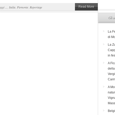
Read More
aggi ...
,
Italia
,
Piemonte
,
Reportage
Gli u
La F
di M
La Zu
Capp
in fe
A Fic
dell
Verg
Carm
A Mon
natur
Vigna
Mass
Belg