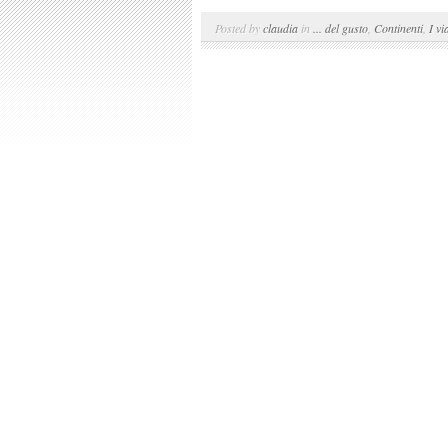
Posted by
claudia
in
... del gusto
,
Continenti
,
I vi