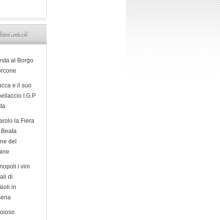
ltimi articoli
esta al Borgo
orcone
cca e il suo
ellaccio I.G.P
sta
arolo la Fiera
a Beata
ine del
ine
opoli i vini
ali di
ioli in
eria
ioioso