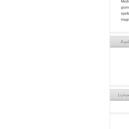
Medi
giorn
spett
magi
Regala
Le propo