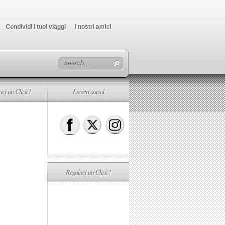
Condividi i tuoi viaggi
I nostri amici
ci un Click !
I nostri social
Regalaci un Click !