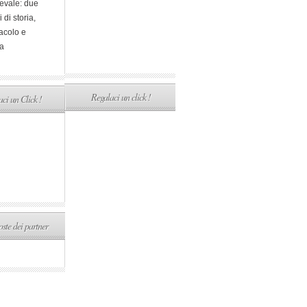
evale: due
i di storia,
acolo e
a
Regalaci un click !
ci un Click !
ste dei partner