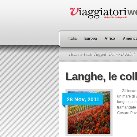
Italia
Europa
Africa
America
Home
» Posts Tagged "Diano D’Alba"
Langhe, le col
Gli incante
un mare di v
28 Nov, 2011
langhe, cust
tramandate 
Cesare Pave