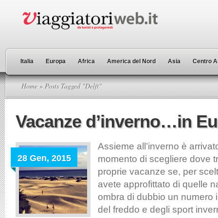
Italia
Europa
Africa
America del Nord
Asia
Centro A
Home
» Posts Tagged "Delft"
Vacanze d’inverno…in E
Assieme all’inverno è arrivat
28 Gen, 2015
momento di scegliere dove tr
proprie vacanze se, per scelt
avete approfittato di quelle n
ombra di dubbio un numero i
del freddo e degli sport inve