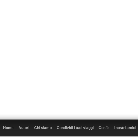
Home
Autori
Chi siamo
Condividi i tuoi viaggi
Cos’è
I nostri amici