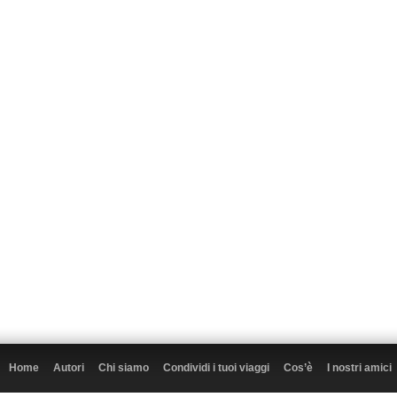
Home
Autori
Chi siamo
Condividi i tuoi viaggi
Cos’è
I nostri amici