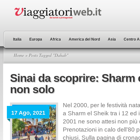
Italia
Europa
Africa
America del Nord
Asia
Centro A
Home
» Posts Tagged "Dahab"
Sinai da scoprire: Sharm 
non solo
Nel 2000, per le festività nat
17 Ago, 2021
a Sharm el Sheik tra i 12 ed i 
2001 ne sono attesi non più d
Prenotazioni in calo dell’80 p
chiusi. Sulla pagina di crona