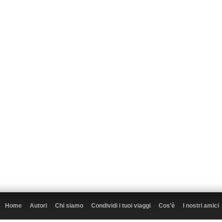
Home
Autori
Chi siamo
Condividi i tuoi viaggi
Cos’è
I nostri amici