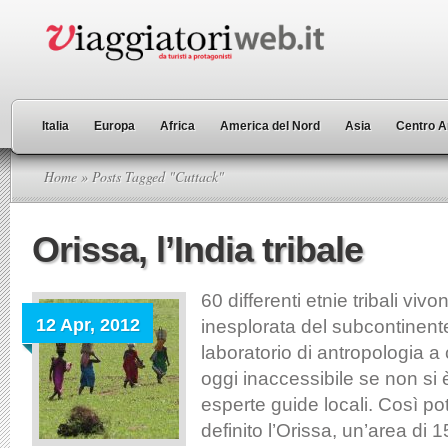
Italia
Europa
Africa
America del Nord
Asia
Centro A
Home
» Posts Tagged "Cuttack"
Orissa, l’India tribale
60 differenti etnie tribali viv
12 Apr, 2012
inesplorata del subcontinent
laboratorio di antropologia a 
oggi inaccessibile se non s
esperte guide locali. Così p
definito l’Orissa, un’area di 