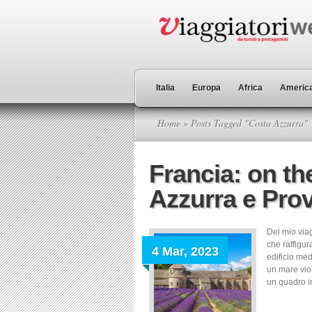
Italia
Europa
Africa
America
Home
» Posts Tagged "Costa Azzurra"
Francia: on th
Azzurra e Pro
Del mio via
che raffigu
4 Mar, 2023
edificio med
un mare vio
un quadro i