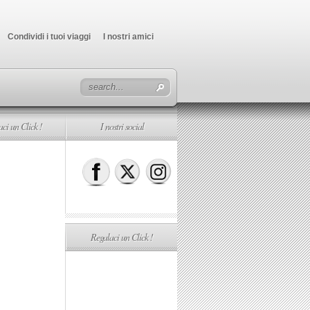
Condividi i tuoi viaggi
I nostri amici
ci un Click !
I nostri social
Regalaci un Click !