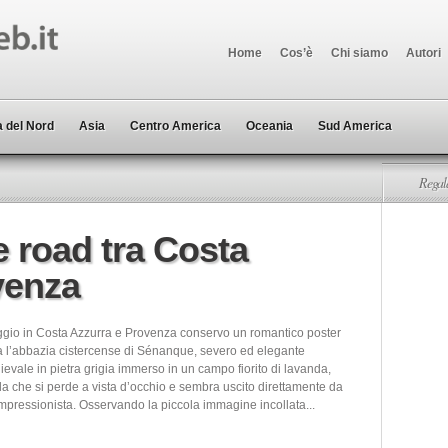
Home
Cos’è
Chi siamo
Autori
 del Nord
Asia
Centro America
Oceania
Sud America
Regala
e road tra Costa
venza
ggio in Costa Azzurra e Provenza conservo un romantico poster
ra l’abbazia cistercense di Sénanque, severo ed elegante
ievale in pietra grigia immerso in un campo fiorito di lavanda,
la che si perde a vista d’occhio e sembra uscito direttamente da
mpressionista. Osservando la piccola immagine incollata...