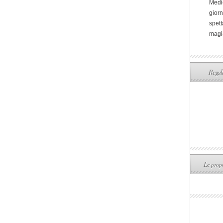
Medi
giorn
spett
magi
Regala
Le propo