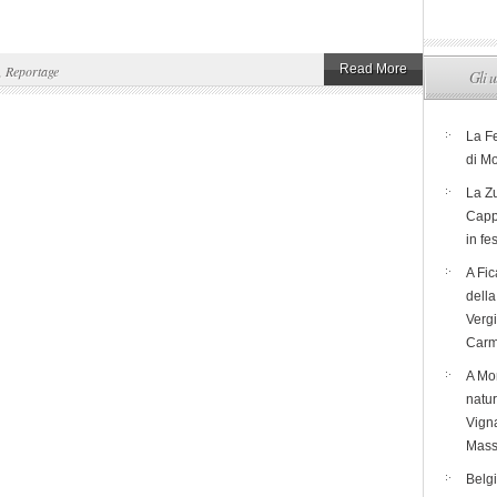
Read More
,
Reportage
Gli u
La F
di M
La Zu
Capp
in fe
A Fic
dell
Verg
Carm
A Mon
natur
Vigna
Mass
Belg