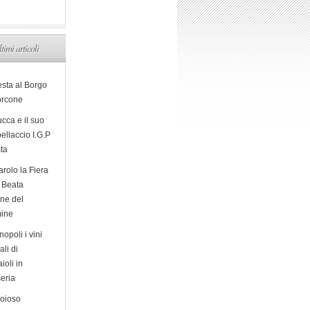
ltimi articoli
esta al Borgo
orcone
cca e il suo
ellaccio I.G.P
sta
arolo la Fiera
a Beata
ine del
ine
opoli i vini
ali di
ioli in
eria
ioioso