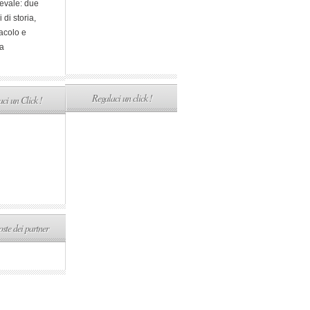
evale: due
i di storia,
acolo e
a
Regalaci un click !
ci un Click !
ste dei partner