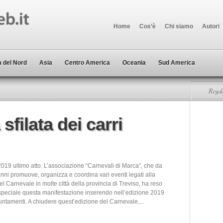
Home
Cos’è
Chi siamo
Autori
 del Nord
Asia
Centro America
Oceania
Sud America
Regala
sfilata dei carri
019 ultimo atto. L’associazione “Carnevali di Marca”, che da
nni promuove, organizza e coordina vari eventi legati alla
el Carnevale in molte città della provincia di Treviso, ha reso
speciale questa manifestazione inserendo nell’edizione 2019
ntamenti. A chiudere quest’edizione del Carnevale,...