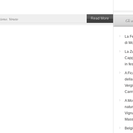
Read More
rismo
,
Veneto
Gli u
La F
di M
La Zu
Capp
in fe
A Fic
dell
Verg
Carm
A Mon
natur
Vigna
Mass
Belg