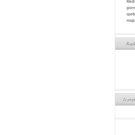
Medi
giorn
spett
magi
Regala
Le propo