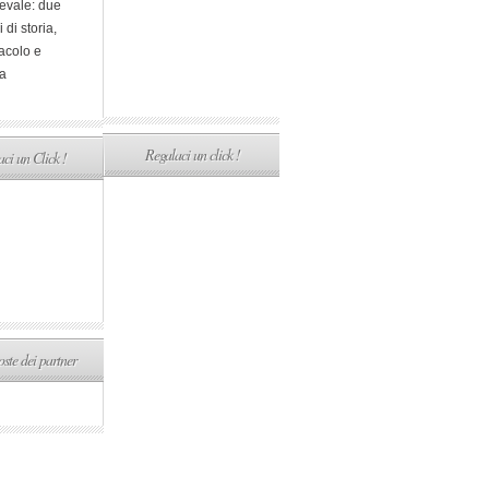
evale: due
i di storia,
acolo e
a
Regalaci un click !
ci un Click !
ste dei partner