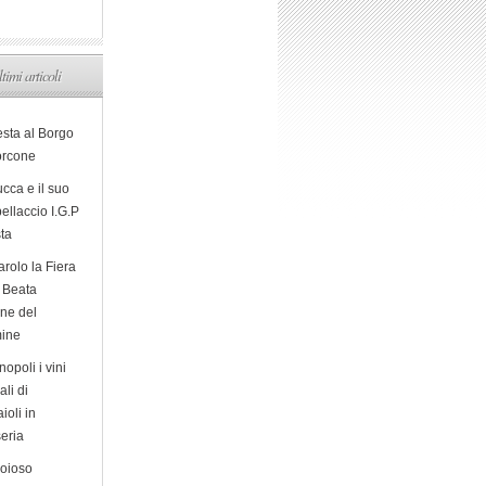
ltimi articoli
esta al Borgo
orcone
cca e il suo
ellaccio I.G.P
sta
arolo la Fiera
a Beata
ine del
ine
opoli i vini
ali di
ioli in
eria
ioioso