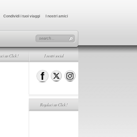
Condividi i tuoi viaggi
I nostri amici
ci un Click !
I nostri social
Regalaci un Click !