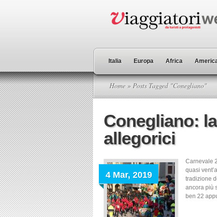
Italia
Europa
Africa
America
Home
» Posts Tagged "Conegliano"
Conegliano: la 
allegorici
Carnevale 2
quasi vent’a
4 Mar, 2019
tradizione d
ancora più 
ben 22 appu