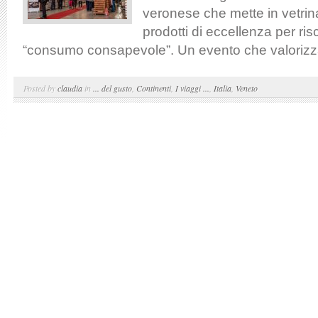
veronese che mette in vetri
prodotti di eccellenza per ris
“consumo consapevole”. Un evento che valorizza
Posted by
claudia
in
... del gusto
,
Continenti
,
I viaggi ...
,
Italia
,
Veneto