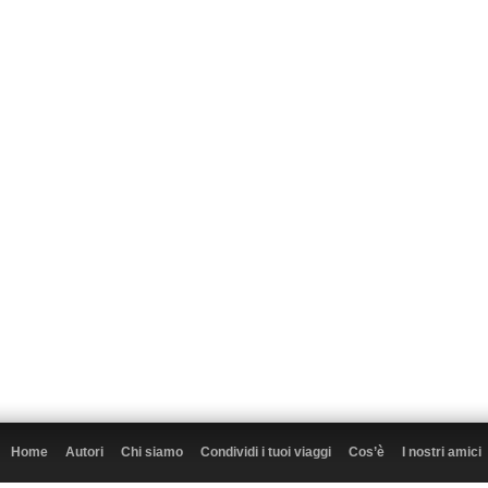
Home
Autori
Chi siamo
Condividi i tuoi viaggi
Cos’è
I nostri amici