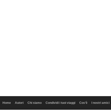
Home
Autori
Chi siamo
Condividi i tuoi viaggi
Cos’è
I nostri amici