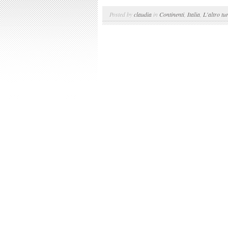
Posted by
claudia
in
Continenti
,
Italia
,
L'altro tu