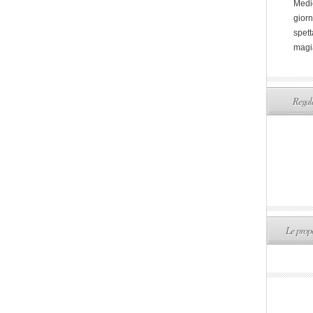
Medi
giorn
spett
magi
Regala
Le propo