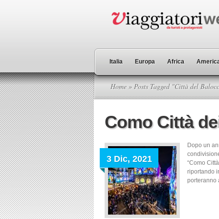
Italia
Europa
Africa
America
Home
» Posts Tagged "Città del Baloc
Como Città de
Dopo un anno
condivisione
3 Dic, 2021
“Como Città
riportando in
porteranno a 