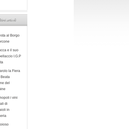
ltimi articoli
esta al Borgo
orcone
cca e il suo
ellaccio I.G.P
sta
arolo la Fiera
a Beata
ine del
ine
opoli i vini
ali di
ioli in
eria
ioioso