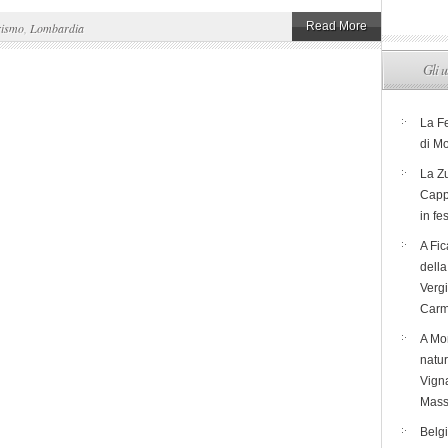
Read More
rismo
,
Lombardia
Gli u
La F
di M
La Zu
Capp
in fe
A Fic
dell
Verg
Carm
A Mon
natur
Vigna
Mass
Belg