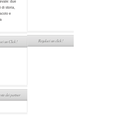
evale: due
i di storia,
acolo e
a
Regalaci un click !
ci un Click !
ste dei partner