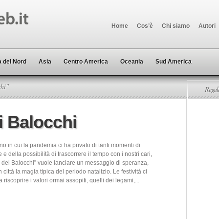
Home
Cos’è
Chi siamo
Autori
 del Nord
Asia
Centro America
Oceania
Sud America
chi"
Regala
i Balocchi
 in cui la pandemia ci ha privato di tanti momenti di
 e della possibilità di trascorrere il tempo con i nostri cari,
 dei Balocchi” vuole lanciare un messaggio di speranza,
 città la magia tipica del periodo natalizio. Le festività ci
riscoprire i valori ormai assopiti, quelli dei legami,...