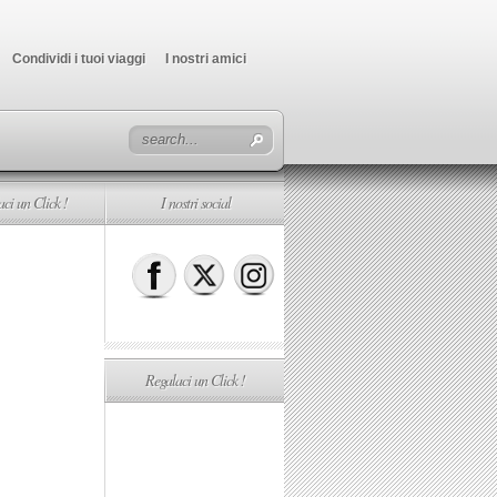
Condividi i tuoi viaggi
I nostri amici
ci un Click !
I nostri social
Regalaci un Click !