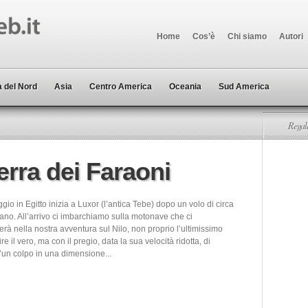
Home
Cos’è
Chi siamo
Autori
 del Nord
Asia
Centro America
Oceania
Sud America
Regala
erra dei Faraoni
aggio in Egitto inizia a Luxor (l’antica Tebe) dopo un volo di circa
ano. All’arrivo ci imbarchiamo sulla motonave che ci
à nella nostra avventura sul Nilo, non proprio l’ultimissimo
re il vero, ma con il pregio, data la sua velocità ridotta, di
d’un colpo in una dimensione...