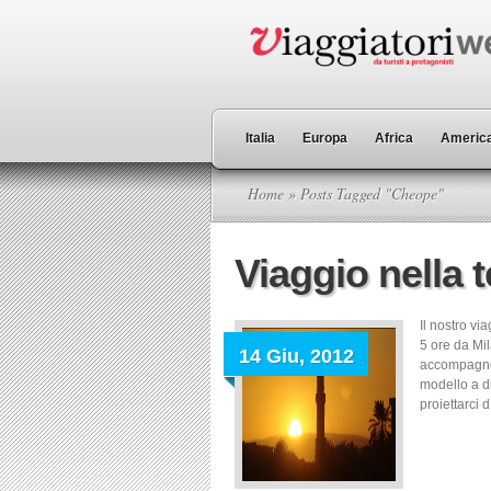
Italia
Europa
Africa
America
Home
» Posts Tagged "Cheope"
Viaggio nella t
Il nostro vi
5 ore da Mil
14 Giu, 2012
accompagner
modello a di
proiettarci 