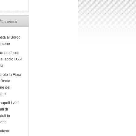
ltimi articoli
esta al Borgo
orcone
cca e il suo
ellaccio I.G.P
sta
arolo la Fiera
a Beata
ine del
ine
opoli i vini
ali di
ioli in
eria
ioioso