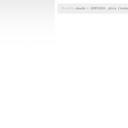
Posted by
claudia
in
-SERVIZIO-
,
Africa
,
Contine