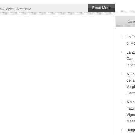
Read More
nti
,
Egitto
,
Reportage
Gli u
La F
di M
La Zu
Capp
in fe
A Fic
dell
Verg
Carm
A Mon
natur
Vigna
Mass
Belg