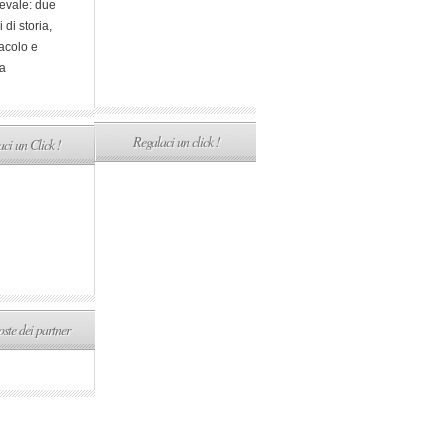
evale: due
i di storia,
acolo e
a
Regalaci un click !
ci un Click !
ste dei partner