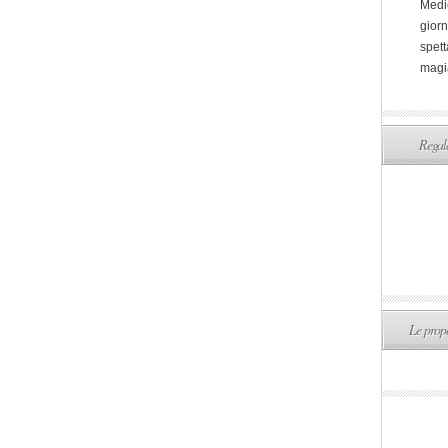
Medi
giorn
spett
magi
Regala
Le propo