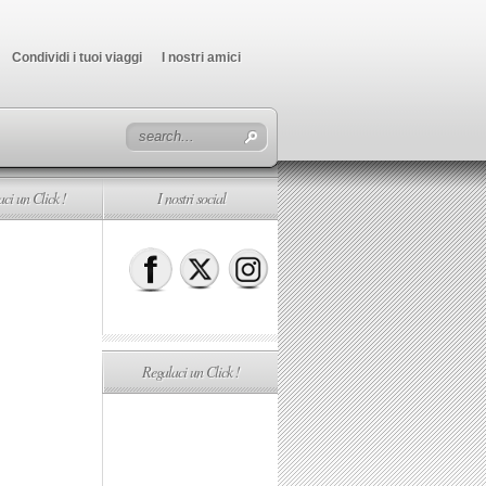
Condividi i tuoi viaggi
I nostri amici
ci un Click !
I nostri social
Regalaci un Click !