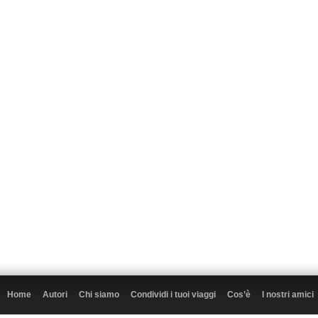
Home
Autori
Chi siamo
Condividi i tuoi viaggi
Cos’è
I nostri amici