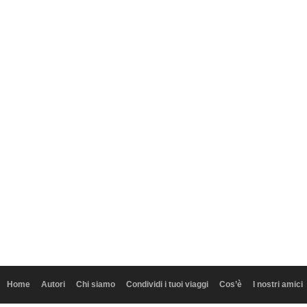
Home
Autori
Chi siamo
Condividi i tuoi viaggi
Cos’è
I nostri amici