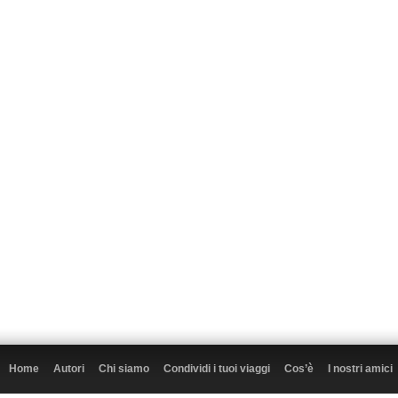
Home
Autori
Chi siamo
Condividi i tuoi viaggi
Cos’è
I nostri amici