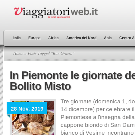
Italia
Europa
Africa
America del Nord
Asia
Centro A
Home
» Posts Tagged "Bue Grasso"
In Piemonte le giornate d
Bollito Misto
Tre giornate (domenica 1, d
28 Nov, 2019
14 dicembre) per celebrare il
Piemontese all’insegna della v
cappone biondo di San Damia
bianco di Vesime incontrano 