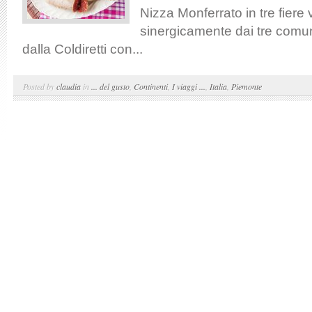
Nizza Monferrato in tre fiere
sinergicamente dai tre comu
dalla Coldiretti con...
Posted by
claudia
in
... del gusto
,
Continenti
,
I viaggi ...
,
Italia
,
Piemonte