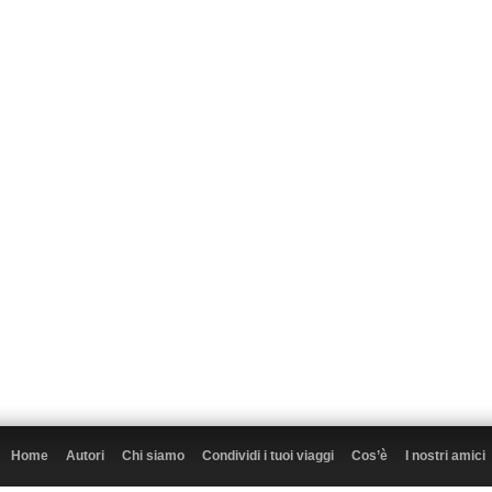
Home
Autori
Chi siamo
Condividi i tuoi viaggi
Cos’è
I nostri amici