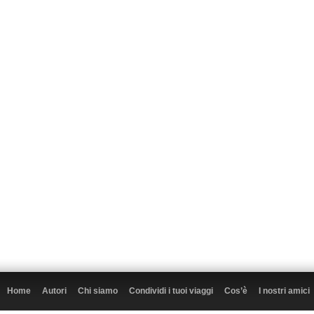
Home
Autori
Chi siamo
Condividi i tuoi viaggi
Cos’è
I nostri amici