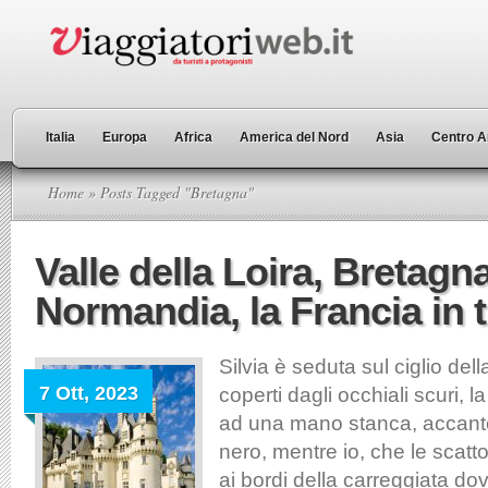
Italia
Europa
Africa
America del Nord
Asia
Centro A
Home
» Posts Tagged "Bretagna"
Valle della Loira, Bretagn
Normandia, la Francia in 
Silvia è seduta sul ciglio dell
7 Ott, 2023
coperti dagli occhiali scuri, 
ad una mano stanca, accanto a 
nero, mentre io, che le scatt
ai bordi della carreggiata d