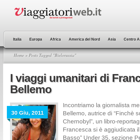
Italia
Europa
Africa
America del Nord
Asia
Centro A
Home
» Posts Tagged "Bielorussia"
I viaggi umanitari di Fran
Bellemo
Incontriamo la giornalista m
30 Giu, 2011
Bellemo, autrice di “Finchè sof
Chernobyl”, un libro-reportag
Francesca si è aggiudicata i
Basso” Under 35, sezione Pe