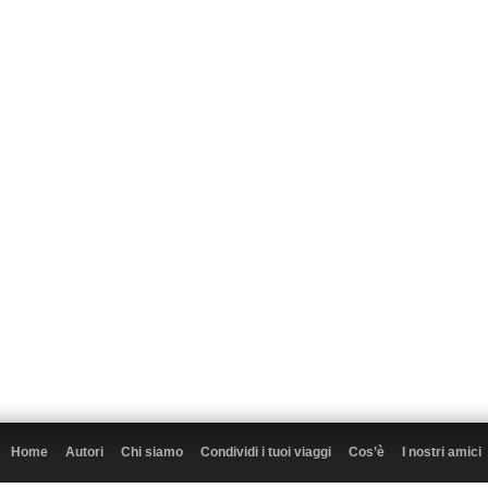
Home
Autori
Chi siamo
Condividi i tuoi viaggi
Cos’è
I nostri amici