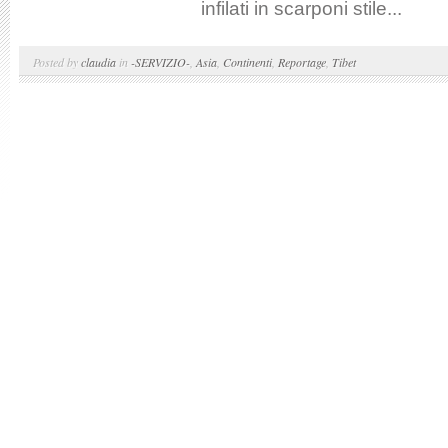
infilati in scarponi stile...
Posted by
claudia
in
-SERVIZIO-
,
Asia
,
Continenti
,
Reportage
,
Tibet