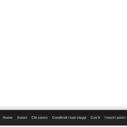
Home
Autori
Chi siamo
Condividi i tuoi viaggi
Cos’è
I nostri amici