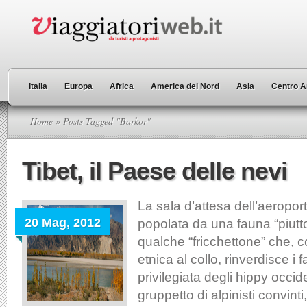
Italia
Europa
Africa
America del Nord
Asia
Centro A
Home
» Posts Tagged "Barkor"
Tibet, il Paese delle nevi
La sala d’attesa dell’aeropor
20 Mag, 2012
popolata da una fauna “piutto
qualche “fricchettone” che, c
etnica al collo, rinverdisce i 
privilegiata degli hippy occid
gruppetto di alpinisti convinti,