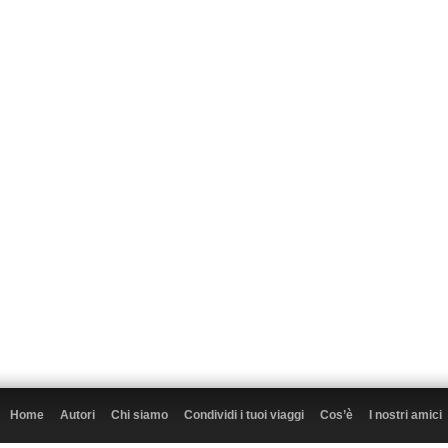
Home
Autori
Chi siamo
Condividi i tuoi viaggi
Cos’è
I nostri amici