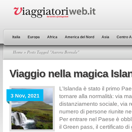
Italia
Europa
Africa
America del Nord
Asia
Centro A
Home
» Posts Tagged "Aurora Boreale"
Viaggio nella magica Isla
L’Islanda è stato il primo P
3 Nov, 2021
tornare alla normalità: via m
distanziamento sociale, via res
numero di persone riunite nei
Per entrare nel Paese è obbl
il Green pass, il certificato d