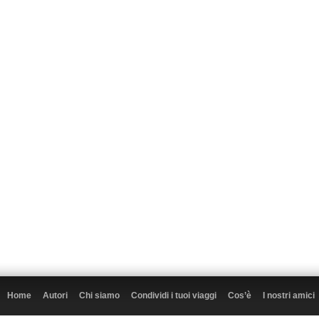
Home
Autori
Chi siamo
Condividi i tuoi viaggi
Cos’è
I nostri amici