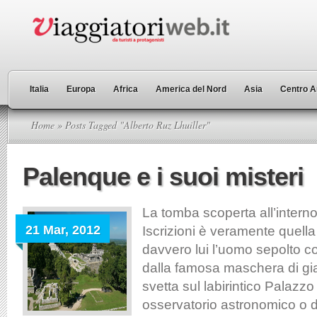
Italia
Europa
Africa
America del Nord
Asia
Centro A
Home
» Posts Tagged "Alberto Ruz Lhuiller"
Palenque e i suoi misteri
La tomba scoperta all’interno
21 Mar, 2012
Iscrizioni è veramente quella
davvero lui l’uomo sepolto co
dalla famosa maschera di gi
svetta sul labirintico Palazz
osservatorio astronomico o da