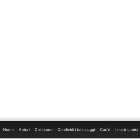
Home
Autori
Chi siamo
Condividi i tuoi viaggi
Cos’è
I nostri amici