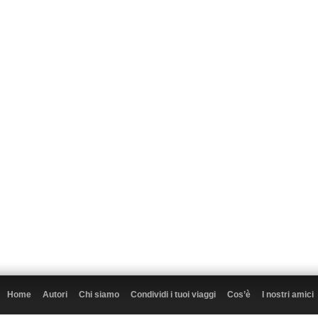
Home
Autori
Chi siamo
Condividi i tuoi viaggi
Cos’è
I nostri amici