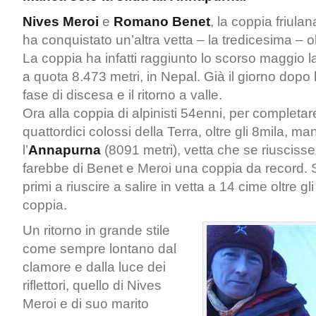
Nives Meroi
e
Romano Benet
, la coppia friulana
ha conquistato un’altra vetta – la tredicesima – olt
La coppia ha infatti raggiunto lo scorso maggio l
a quota 8.473 metri, in Nepal. Già il giorno dopo 
fase di discesa e il ritorno a valle.
Ora alla coppia di alpinisti 54enni, per completar
quattordici colossi della Terra, oltre gli 8mila, m
l’
Annapurna
(8091 metri), vetta che se riusciss
farebbe di Benet e Meroi una coppia da record. Sa
primi a riuscire a salire in vetta a 14 cime oltre gli
coppia.
Un ritorno in grande stile
come sempre lontano dal
clamore e dalla luce dei
riflettori, quello di Nives
Meroi e di suo marito