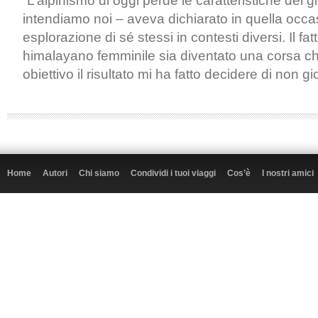
“L’alpinismo di oggi perde le caratteristiche del 
intendiamo noi – aveva dichiarato in quella occ
esplorazione di sé stessi in contesti diversi. Il fa
himalayano femminile sia diventato una corsa 
obiettivo il risultato mi ha fatto decidere di non gi
Home
Autori
Chi siamo
Condividi i tuoi viaggi
Cos’è
I nostri amici