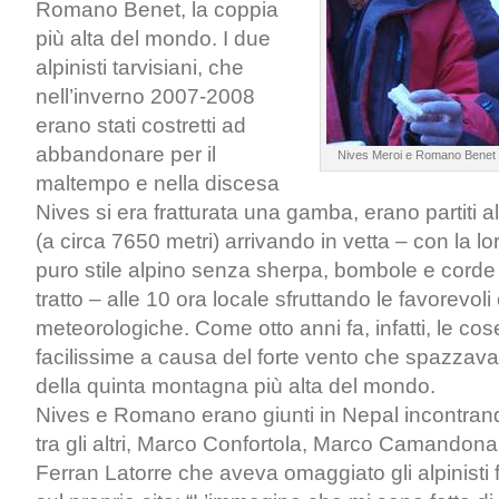
Romano Benet, la coppia
più alta del mondo. I due
alpinisti tarvisiani, che
nell’inverno 2007-2008
erano stati costretti ad
abbandonare per il
Nives Meroi e Romano Benet d
maltempo e nella discesa
Nives si era fratturata una gamba, erano partiti 
(a circa 7650 metri) arrivando in vetta – con la loro
puro stile alpino senza sherpa, bombole e corde f
tratto – alle 10 ora locale sfruttando le favorevoli
meteorologiche. Come otto anni fa, infatti, le co
facilissime a causa del forte vento che spazzava
della quinta montagna più alta del mondo.
Nives e Romano erano giunti in Nepal incontra
tra gli altri, Marco Confortola, Marco Camandona
Ferran Latorre che aveva omaggiato gli alpinisti f