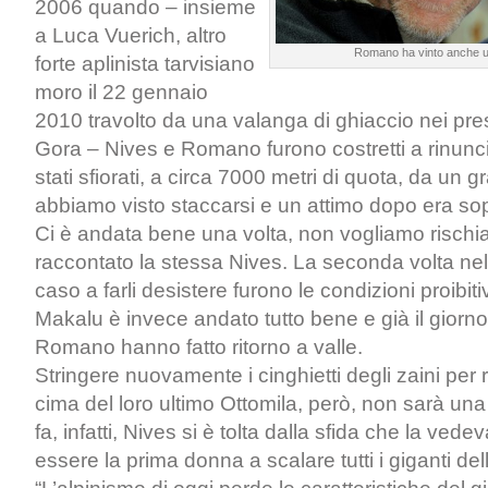
2006 quando – insieme
a Luca Vuerich, altro
Romano ha vinto anche u
forte aplinista tarvisiano
moro il 22 gennaio
2010 travolto da una valanga di ghiaccio nei pre
Gora – Nives e Romano furono costretti a rinun
stati sfiorati, a circa 7000 metri di quota, da un 
abbiamo visto staccarsi e un attimo dopo era sop
Ci è andata bene una volta, non vogliamo rischi
raccontato la stessa Nives. La seconda volta nel
caso a farli desistere furono le condizioni proibit
Makalu è invece andato tutto bene e già il giorn
Romano hanno fatto ritorno a valle.
Stringere nuovamente i cinghietti degli zaini per
cima del loro ultimo Ottomila, però, non sarà una
fa, infatti, Nives si è tolta dalla sfida che la vede
essere la prima donna a scalare tutti i giganti del