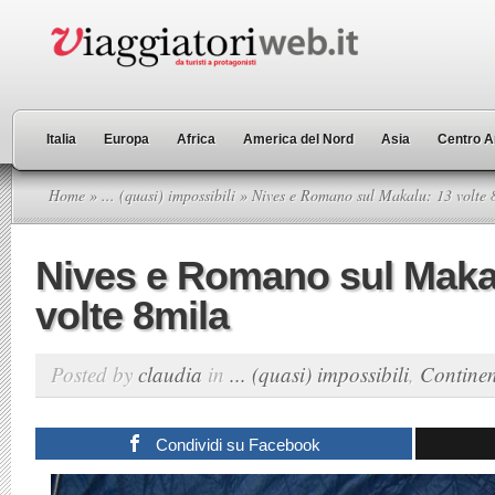
Italia
Europa
Africa
America del Nord
Asia
Centro A
Home
»
... (quasi) impossibili
» Nives e Romano sul Makalu: 13 volte 
Nives e Romano sul Maka
volte 8mila
Posted by
claudia
in
... (quasi) impossibili
,
Continen
Condividi su Facebook