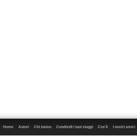
Home
Autori
Chi siamo
Condividi i tuoi viaggi
Cos’è
I nostri amici