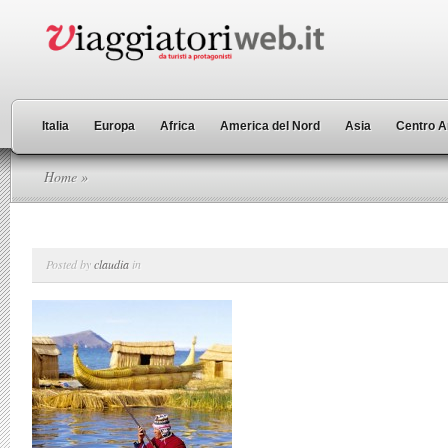
Italia
Europa
Africa
America del Nord
Asia
Centro A
Home
»
Posted by
claudia
in