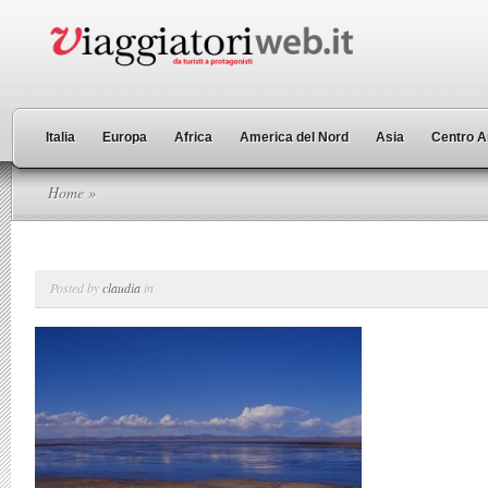
Italia
Europa
Africa
America del Nord
Asia
Centro A
Home
»
Posted by
claudia
in