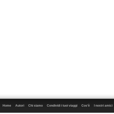
Home
Autori
Chi siamo
Condividi i tuoi viaggi
Cos’è
I nostri amici