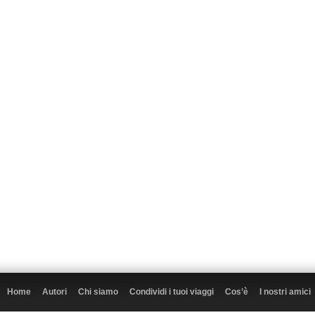
Home
Autori
Chi siamo
Condividi i tuoi viaggi
Cos’è
I nostri amici