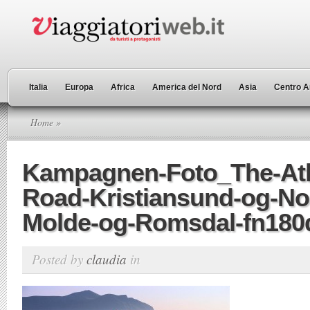
Italia
Europa
Africa
America del Nord
Asia
Centro A
Home
»
Kampagnen-Foto_The-Atl
Road-Kristiansund-og-N
Molde-og-Romsdal-fn18
Posted by
claudia
in