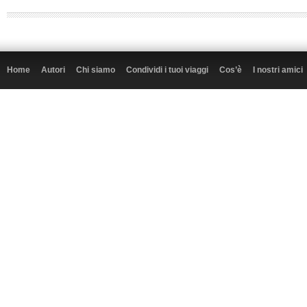
Home
Autori
Chi siamo
Condividi i tuoi viaggi
Cos’è
I nostri amici