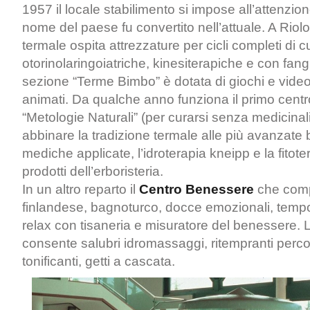
1957 il locale stabilimento si impose all’attenzion
nome del paese fu convertito nell’attuale. A Riol
termale ospita attrezzature per cicli completi di cu
otorinolaringoiatriche, kinesiterapiche e con fangh
sezione “Terme Bimbo” è dotata di giochi e video
animati. Da qualche anno funziona il primo centro
“Metologie Naturali” (per curarsi senza medicinali
abbinare la tradizione termale alle più avanzate 
mediche applicate, l’idroterapia kneipp e la fitoter
prodotti dell’erboristeria.
In un altro reparto il
Centro Benessere
che com
finlandese, bagnoturco, docce emozionali, temp
relax con tisaneria e misuratore del benessere. 
consente salubri idromassaggi, ritempranti perco
tonificanti, getti a cascata.