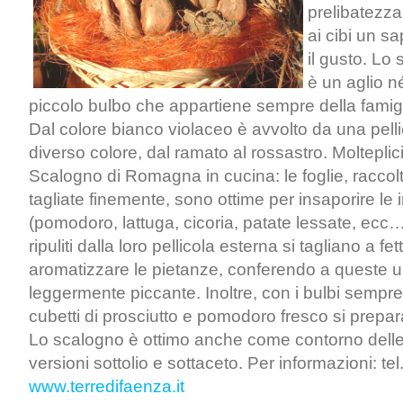
prelibatezza
ai cibi un s
il gusto. Lo
è un aglio n
piccolo bulbo che appartiene sempre della famigli
Dal colore bianco violaceo è avvolto da una pelli
diverso colore, dal ramato al rossastro. Molteplici
Scalogno di Romagna in cucina: le foglie, raccol
tagliate finemente, sono ottime per insaporire le 
(pomodoro, lattuga, cicoria, patate lessate, ecc…)
ripuliti dalla loro pellicola esterna si tagliano a fet
aromatizzare le pietanze, conferendo a queste 
leggermente piccante. Inoltre, con i bulbi sempre 
cubetti di prosciutto e pomodoro fresco si prepa
Lo scalogno è ottimo anche come contorno delle
versioni sottolio e sottaceto. Per informazioni: t
www.terredifaenza.it