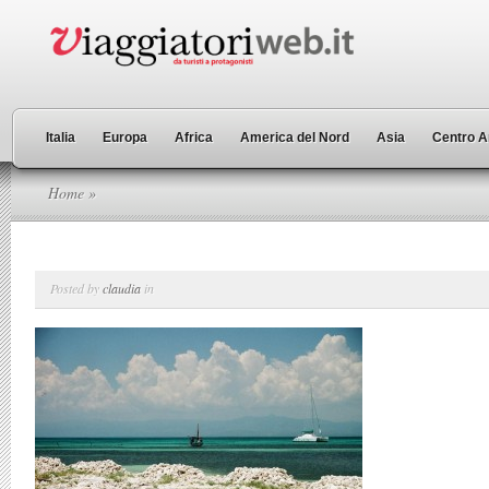
Italia
Europa
Africa
America del Nord
Asia
Centro A
Home
»
Posted by
claudia
in