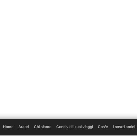
Home
Autori
Chi siamo
Condividi i tuoi viaggi
Cos’è
I nostri amici