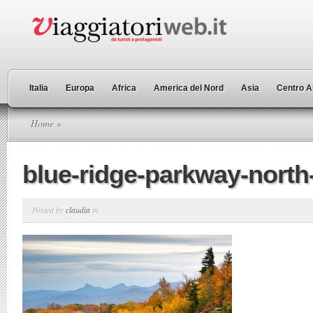
Italia
Europa
Africa
America del Nord
Asia
Centro A
Home
»
blue-ridge-parkway-north
Posted by
claudia
in