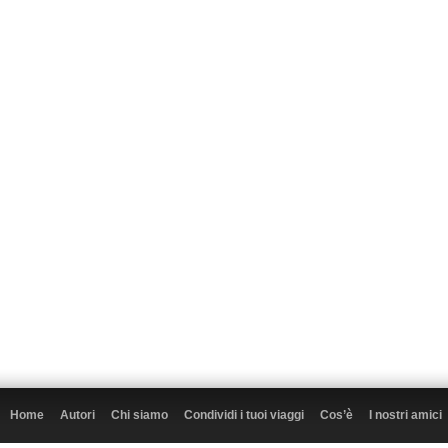
Home
Autori
Chi siamo
Condividi i tuoi viaggi
Cos’è
I nostri amici