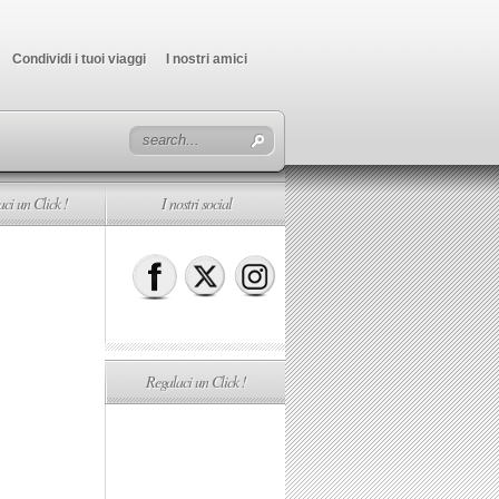
Condividi i tuoi viaggi
I nostri amici
ci un Click !
I nostri social
Regalaci un Click !