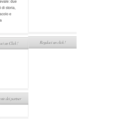
evale: due
i di storia,
acolo e
a
Regalaci un click !
ci un Click !
ste dei partner