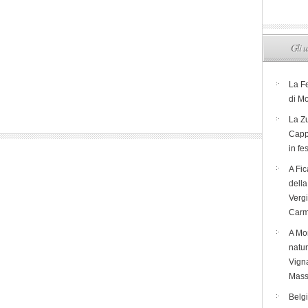
Gli u
La F
di M
La Zu
Capp
in fe
A Fic
dell
Verg
Carm
A Mon
natur
Vigna
Mass
Belg