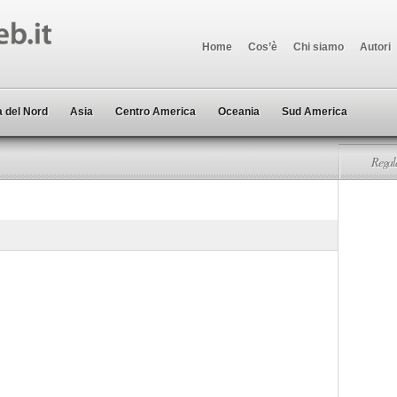
Home
Cos’è
Chi siamo
Autori
 del Nord
Asia
Centro America
Oceania
Sud America
Regala