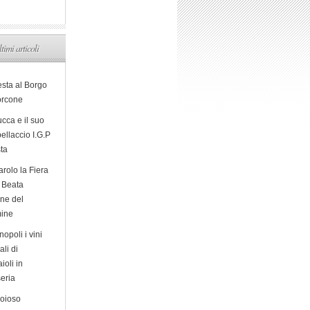
ltimi articoli
esta al Borgo
orcone
cca e il suo
ellaccio I.G.P
sta
arolo la Fiera
a Beata
ine del
ine
opoli i vini
ali di
ioli in
eria
ioioso