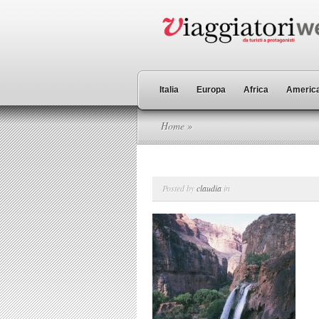
Italia
Europa
Africa
America
Home
»
Posted by
claudia
in