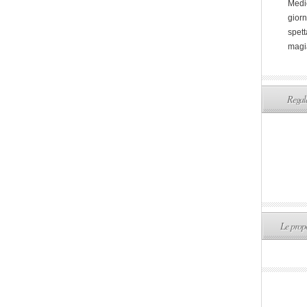
Medi
giorn
spett
magi
Regala
Le propo