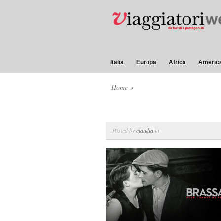
Italia
Europa
Africa
America
Home
»
Posted by
claudia
in