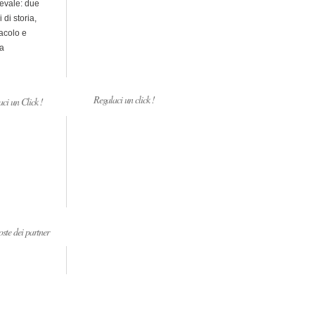
evale: due
i di storia,
acolo e
a
Regalaci un click !
ci un Click !
ste dei partner