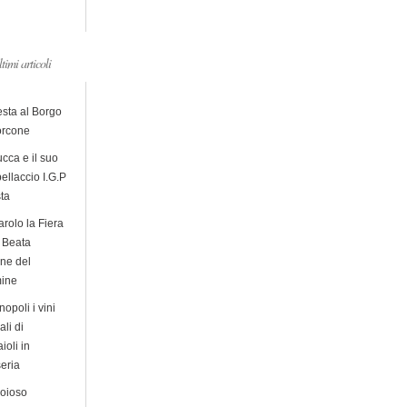
ltimi articoli
esta al Borgo
orcone
cca e il suo
ellaccio I.G.P
sta
arolo la Fiera
a Beata
ine del
ine
opoli i vini
ali di
ioli in
eria
ioioso