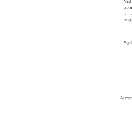
Medi
giorn
spett
magi
Regala
Le propo