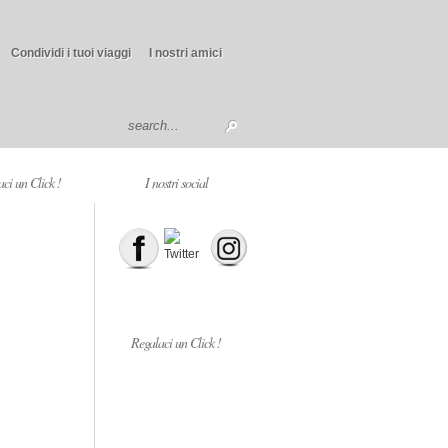
Condividi i tuoi viaggi
I nostri amici
ci un Click !
I nostri social
Regalaci un Click !