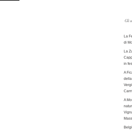
Gli u
La F
di M
La Zu
Capp
in fe
A Fic
dell
Verg
Carm
A Mon
natur
Vigna
Mass
Belg