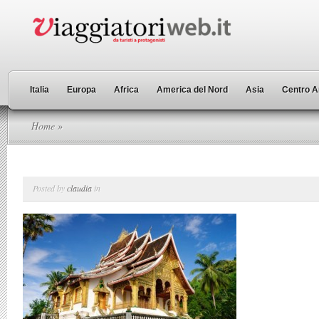
Italia
Europa
Africa
America del Nord
Asia
Centro A
Home
»
Posted by
claudia
in