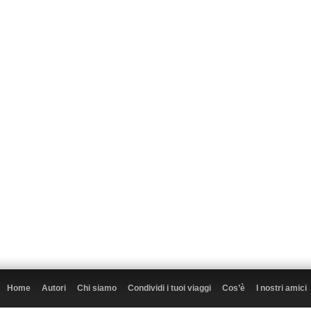
Home
Autori
Chi siamo
Condividi i tuoi viaggi
Cos’è
I nostri amici